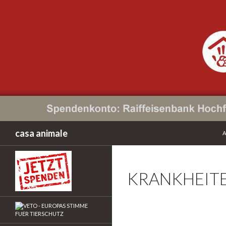
Z
Suchen
casa animale
A
KRANKHEIT