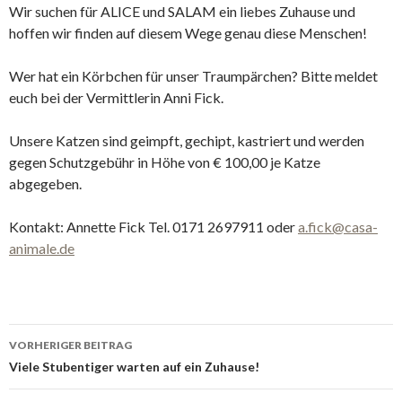
Wir suchen für ALICE und SALAM ein liebes Zuhause und
hoffen wir finden auf diesem Wege genau diese Menschen!
Wer hat ein Körbchen für unser Traumpärchen? Bitte meldet
euch bei der Vermittlerin Anni Fick.
Unsere Katzen sind geimpft, gechipt, kastriert und werden
gegen Schutzgebühr in Höhe von € 100,00 je Katze
abgegeben.
Kontakt: Annette Fick Tel. 0171 2697911 oder
a.fick@casa-
animale.de
Beitrags-
VORHERIGER BEITRAG
Navigation
Viele Stubentiger warten auf ein Zuhause!