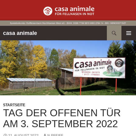
Suchen
casa animale
ZUM
PRIMÄR
INHALT
MENÜ
SPRINGEN
STARTSEITE
TAG DER OFFENEN TÜR
AM 3. SEPTEMBER 2022
21. AUGUST 2022
N.PFEIFF