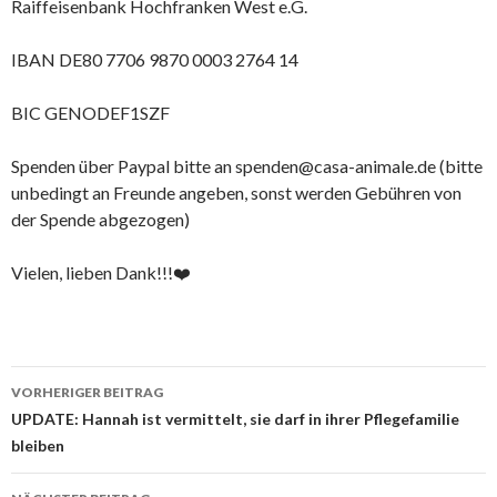
Raiffeisenbank Hochfranken West e.G.
IBAN DE80 7706 9870 0003 2764 14
BIC GENODEF1SZF
Spenden über Paypal bitte an spenden@casa-animale.de (bitte
unbedingt an Freunde angeben, sonst werden Gebühren von
der Spende abgezogen)
Vielen, lieben Dank!!!❤️
Beitrags-
VORHERIGER BEITRAG
Navigation
UPDATE: Hannah ist vermittelt, sie darf in ihrer Pflegefamilie
bleiben