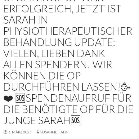
ERFOLGREICH, JETZT IST
SARAH IN
PHYSIOTHERAPEUTISCHER
BEHANDLUNG UPDATE:
VIELEN, LIEBEN DANK
ALLEN SPENDERN! WIR
KÖNNEN DIE OP
DURCHFÜHREN LASSEN!🥳
❤️ 🆘SPENDENAUFRUF FÜR
DIE BENÖTIGTE OP FÜR DIE
JUNGE SARAH🆘
1. MÄRZ 2025
SUSANNE HAHN