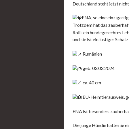
Deutschland steht jetzt nic
ENA, so eine einzigarti
Trotzdem hat das zauberhaft
Rolli, ein hundegerechtes Leb
und sie ist ein lustiger Scha
Rumänien
geb. 03.03.2024
ca. 40 cm
EU-Heimtierausweis, gec
ENA ist besonders zauberhaft,
Die junge Hündin hatte nie ei