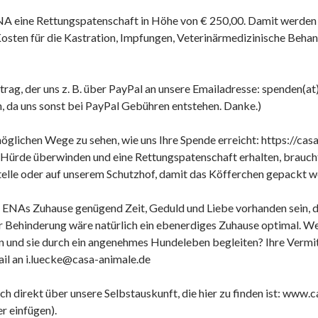
NA eine Rettungspatenschaft in Höhe von € 250,00. Damit werden a
osten für die Kastration, Impfungen, Veterinärmedizinische Behan
trag, der uns z. B. über PayPal an unsere Emailadresse: spenden(at
, da uns sonst bei PayPal Gebühren entstehen. Danke.)
möglichen Wege zu sehen, wie uns Ihre Spende erreicht: https://cas
 Hürde überwinden und eine Rettungspatenschaft erhalten, braucht e
telle oder auf unserem Schutzhof, damit das Köfferchen gepackt w
 ENAs Zuhause genügend Zeit, Geduld und Liebe vorhanden sein, dam
er Behinderung wäre natürlich ein ebenerdiges Zuhause optimal. 
 und sie durch ein angenehmes Hundeleben begleiten? Ihre Vermittle
il an i.luecke@casa-animale.de
h direkt über unsere Selbstauskunft, die hier zu finden ist: www.
r einfügen).