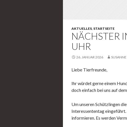
AKTUELLES
,
STARTSEITE
NÄCHSTER IN
UHR
26. JANUAR 2026
SUSANNE
Liebe Tierfreunde,
Ihr würdet gerne einem Hund 
doch einfach bei uns auf de
Um unseren Schützlingen die
Interessententag eingeführt
informieren. Es werden Verm