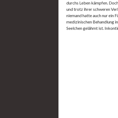
durchs Leben kämpfen. Doch 
und trotz ihrer schweren Ver
niemand hatte auch nur ein 
medizinischen Behandlung in 
Seelchen gelähmt ist. Inkontin