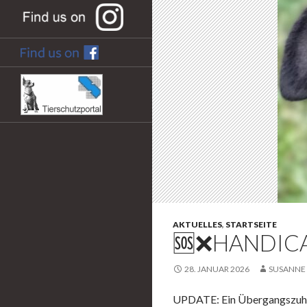
AKTUELLES
,
STARTSEITE
🆘❌HANDICA
28. JANUAR 2026
SUSANNE
UPDATE: Ein Übergangszuhau