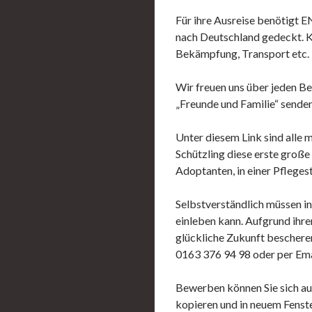
Für ihre Ausreise benötigt E
nach Deutschland gedeckt. K
Bekämpfung, Transport etc.
Wir freuen uns über jeden Be
„Freunde und Familie“ senden
Unter diesem Link sind alle 
Schützling diese erste große
Adoptanten, in einer Pfleges
Selbstverständlich müssen in
einleben kann. Aufgrund ihr
glückliche Zukunft bescheren
0163 376 94 98 oder per Ema
Bewerben können Sie sich auc
kopieren und in neuem Fenste