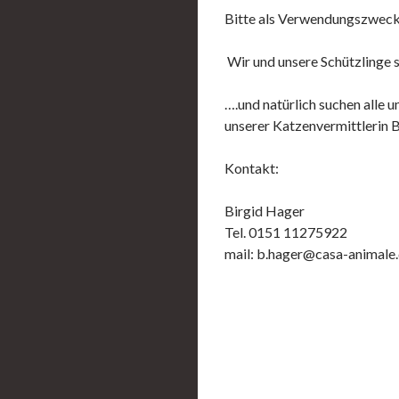
Bitte als Verwendungszweck
Wir und unsere Schützlinge s
….und natürlich suchen alle
unserer Katzenvermittlerin B
Kontakt:
Birgid Hager
Tel. 0151 11275922
mail: b.hager@casa-animale