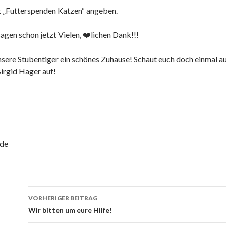
 „Futterspenden Katzen“ angeben.
agen schon jetzt Vielen, ❤️lichen Dank!!!
 unsere Stubentiger ein schönes Zuhause! Schaut euch doch einma
irgid Hager auf!
.de
Beitrags-
VORHERIGER BEITRAG
Navigation
Wir bitten um eure Hilfe!