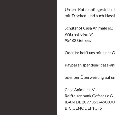
Unsere Katzenpflegestellen b
mit Trocken- und auch Nassfu
Schutzhof Casa Animale e.v.
Witzleshofen 34
95482 Gefrees
Oder ihr helft uns mit einer
Paypal an spenden@casa-an
oder per Überweisung auf u
Casa Animale e.V.
Raiffeisenbank Gefrees e.G.
IBAN DE 28773637490000
BIC GENODEF1GFS