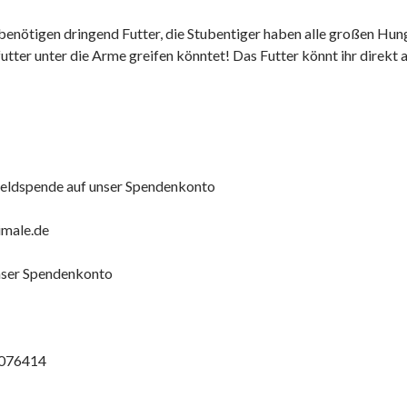
enötigen dringend Futter, die Stubentiger haben alle großen Hung
tter unter die Arme greifen könntet! Das Futter könnt ihr direkt 
 Geldspende auf unser Spendenkonto
imale.de
nser Spendenkonto
076414