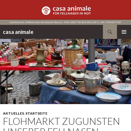
Suchen
casa animale
ZUM
PRIMÄR
INHALT
MENÜ
SPRINGEN
AKTUELLES
,
STARTSEITE
FLOHMARKT ZUGUNSTEN